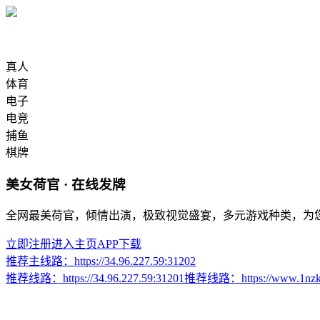
真人
体育
电子
电竞
捕鱼
棋牌
美女荷官 · 在线发牌
全网最美荷官，倾情出演，极致视觉盛宴，多元游戏种类，为
立即注册
进入主页
APP下载
推荐主线路：
https://34.96.227.59:31202
推荐线路：
https://34.96.227.59:31201
推荐线路：
https://www.1nz