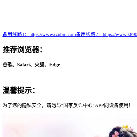
备用线路
1
：
https://www.rznbm.com
备用线路
2
：
https://www.k89
推荐浏览器：
谷歌、Safari、火狐、Edge
温馨提示：
为了您的隐私安全，请勿与"国家反诈中心"APP同设备使用！