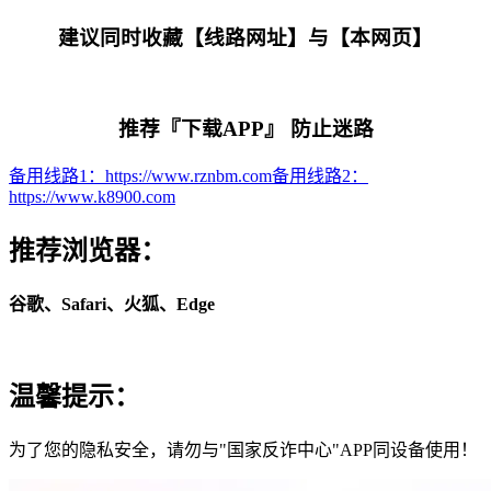
建议同时收藏【线路网址】与【本网页】
推荐『下载APP』 防止迷路
备用线路
1
：
https://www.rznbm.com
备用线路
2
：
https://www.k8900.com
推荐浏览器：
谷歌、Safari、火狐、Edge
温馨提示：
为了您的隐私安全，请勿与"国家反诈中心"APP同设备使用！