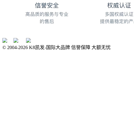
© 2004-
2026
K8凯发-国际大品牌 信誉保障 大额无忧