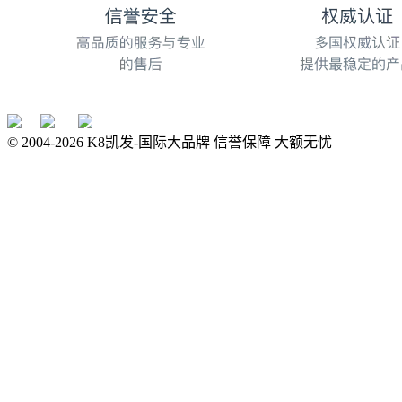
© 2004-
2026
K8凯发-国际大品牌 信誉保障 大额无忧