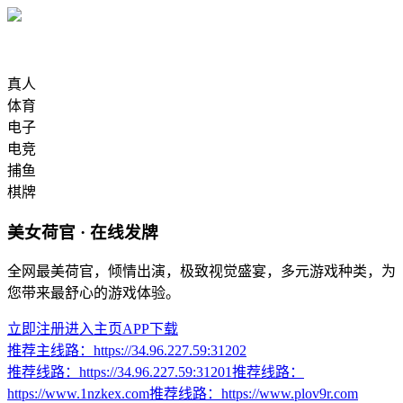
真人
体育
电子
电竞
捕鱼
棋牌
美女荷官 · 在线发牌
全网最美荷官，倾情出演，极致视觉盛宴，多元游戏种类，为
您带来最舒心的游戏体验。
立即注册
进入主页
APP下载
推荐主线路：
https://34.96.227.59:31202
推荐线路：
https://34.96.227.59:31201
推荐线路：
https://www.1nzkex.com
推荐线路：
https://www.plov9r.com