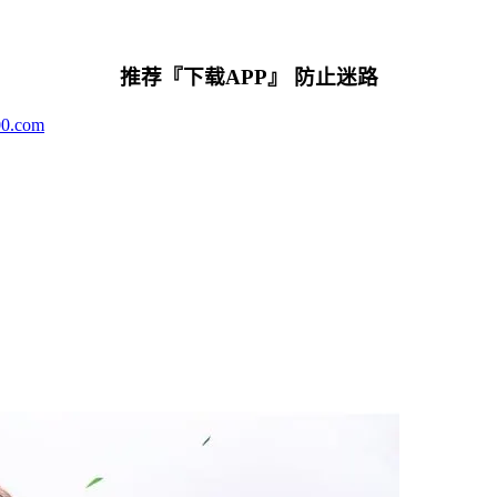
推荐『下载APP』 防止迷路
00.com