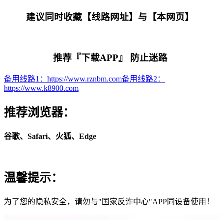
建议同时收藏【线路网址】与【本网页】
推荐『下载APP』 防止迷路
备用线路
1
：
https://www.rznbm.com
备用线路
2
：
https://www.k8900.com
推荐浏览器：
谷歌、Safari、火狐、Edge
温馨提示：
为了您的隐私安全，请勿与"国家反诈中心"APP同设备使用！