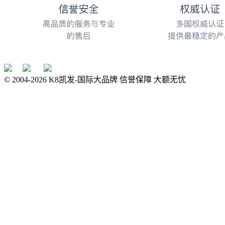
© 2004-
2026
K8凯发-国际大品牌 信誉保障 大额无忧