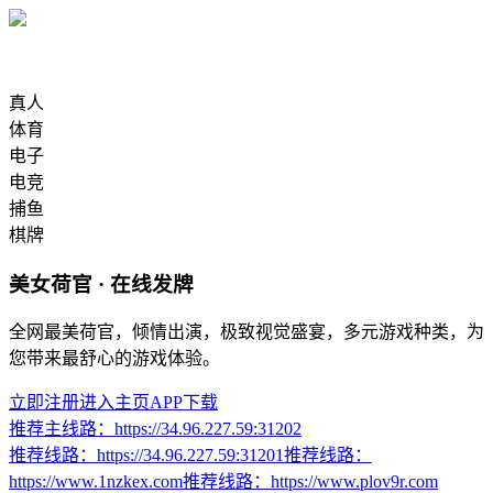
真人
体育
电子
电竞
捕鱼
棋牌
美女荷官 · 在线发牌
全网最美荷官，倾情出演，极致视觉盛宴，多元游戏种类，为
您带来最舒心的游戏体验。
立即注册
进入主页
APP下载
推荐主线路：
https://34.96.227.59:31202
推荐线路：
https://34.96.227.59:31201
推荐线路：
https://www.1nzkex.com
推荐线路：
https://www.plov9r.com