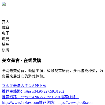
真人
体育
电子
电竞
捕鱼
棋牌
美女荷官 · 在线发牌
全网最美荷官，倾情出演，极致视觉盛宴，多元游戏种类，为
您带来最舒心的游戏体验。
立即注册
进入主页
APP下载
推荐主线路：
https://34.96.227.59:31202
推荐线路：
https://34.96.227.59:31201
推荐线路：
https://www.1nzkex.com
推荐线路：
https://www.plov9r.com