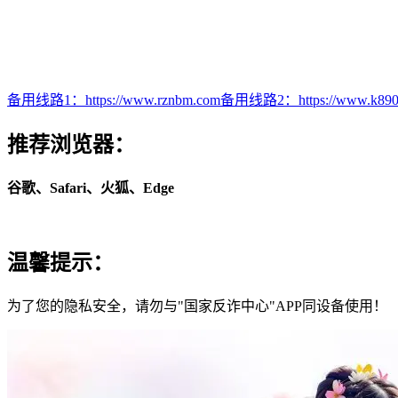
备用线路
1
：
https://www.rznbm.com
备用线路
2
：
https://www.k89
推荐浏览器：
谷歌、Safari、火狐、Edge
温馨提示：
为了您的隐私安全，请勿与"国家反诈中心"APP同设备使用！