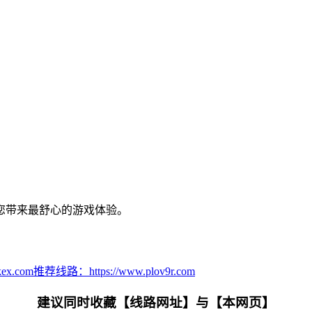
您带来最舒心的游戏体验。
kex.com
推荐线路：
https://www.plov9r.com
建议同时收藏【线路网址】与【本网页】