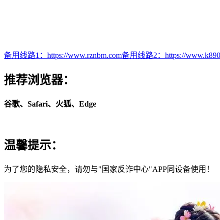
备用线路
1
：
https://www.rznbm.com
备用线路
2
：
https://www.k89
推荐浏览器：
谷歌、Safari、火狐、Edge
温馨提示：
为了您的隐私安全，请勿与"国家反诈中心"APP同设备使用！