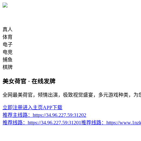
真人
体育
电子
电竞
捕鱼
棋牌
美女荷官 · 在线发牌
全网最美荷官，倾情出演，极致视觉盛宴，多元游戏种类，为
立即注册
进入主页
APP下载
推荐主线路：
https://34.96.227.59:31202
推荐线路：
https://34.96.227.59:31201
推荐线路：
https://www.1nz