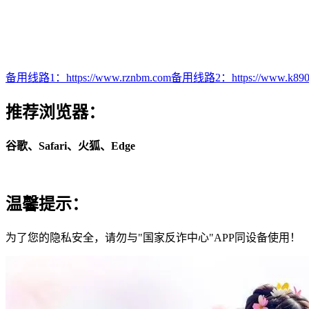
备用线路
1
：
https://www.rznbm.com
备用线路
2
：
https://www.k89
推荐浏览器：
谷歌、Safari、火狐、Edge
温馨提示：
为了您的隐私安全，请勿与"国家反诈中心"APP同设备使用！