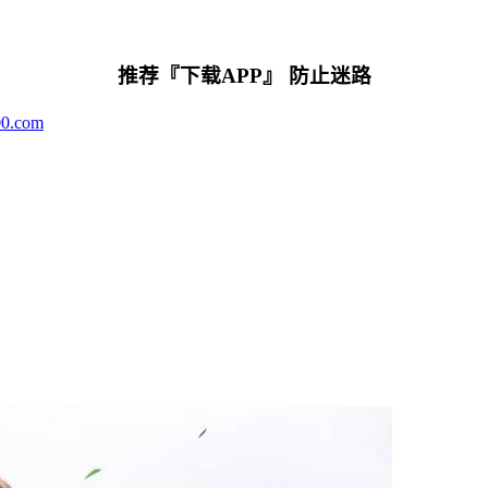
推荐『下载APP』 防止迷路
00.com